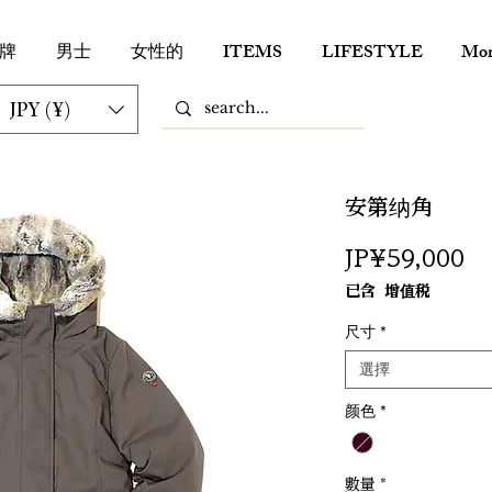
牌
男士
女性的
ITEMS
LIFESTYLE
Mor
JPY (¥)
安第纳角
價
JP¥59,000
格
已含 增值税
尺寸
*
選擇
颜色
*
數量
*