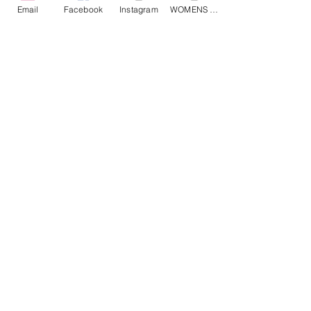
Email
Facebook
Instagram
WOMENS Instagram
ETRÉ TOKYO/ boat neck knit pullover
ETRÉ TOKYO/ dry touch half
cut cut cardigan
價格
JP¥19,800
價格
JP¥14,300
已含 增值税
已含 增值税
Roly Poly © 2019，保留所有权利。
电话0567-95-3177 邮箱