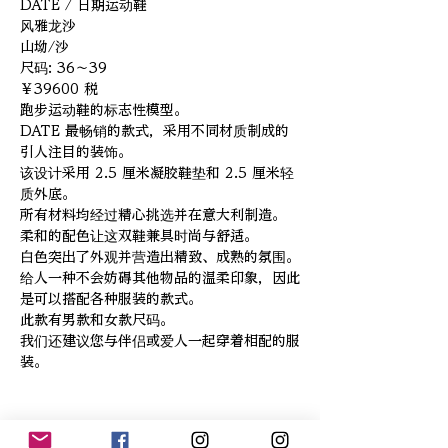
DATE / 日期运动鞋
风雅龙沙
山坳/沙
尺码: 36〜39
￥39600 税
跑步运动鞋的标志性模型。
DATE 最畅销的款式，采用不同材质制成的
引人注目的装饰。
该设计采用 2.5 厘米凝胶鞋垫和 2.5 厘米轻
质外底。
所有材料均经过精心挑选并在意大利制造。
柔和的配色让这双鞋兼具时尚与舒适。
白色突出了外观并营造出精致、成熟的氛围。
给人一种不会妨碍其他物品的温柔印象，因此
是可以搭配各种服装的款式。
此款有男款和女款尺码。
我们还建议您与伴侣或爱人一起穿着相配的服
装。
相關產品