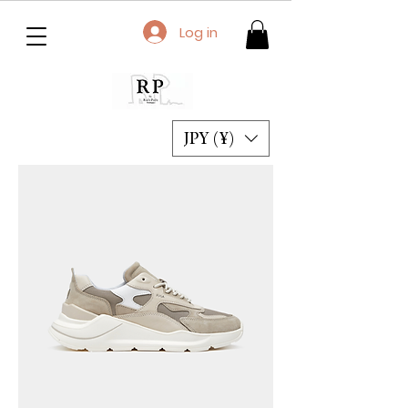
Log in
JPY (¥)