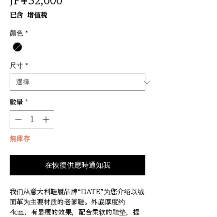
價
JP¥32,000
格
已含 增值税
颜色
*
尺寸
*
數量
*
無庫存
在恢復供應時通知我
我们从意大利鞋履品牌“DATE”为您介绍以绒
面革为主要材质的老爹鞋。外底厚度约
4cm，有显瘦的效果，配合柔软的鞋垫，提