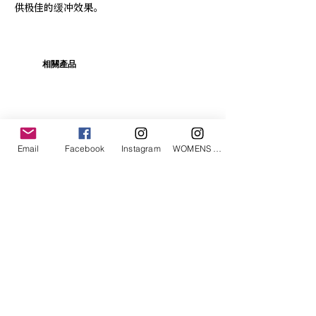
供极佳的缓冲效果。
相關產品
Email
Facebook
Instagram
WOMENS Instagram
ETRÉ TOKYO/ boat neck knit pullover
ETRÉ TOKYO/ dry touch half
cut cut cardigan
價格
JP¥19,800
價格
JP¥14,300
已含 增值税