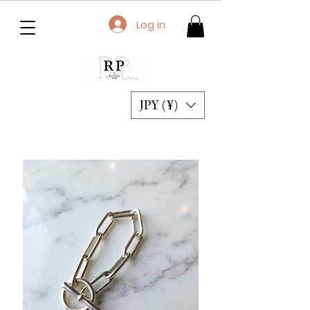
Log in
JPY (¥)