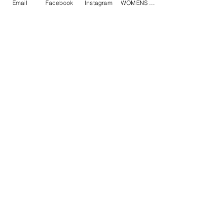
Email
Facebook
Instagram
WOMENS Instagram
る。"TAKAHIROMIYASHITATheSoloist.
"や、"nonnative"などのファッションブラ
ンドへジュエリー提供を行うなど、活動の幅
は広い。
相關產品