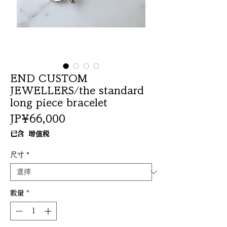
END CUSTOM
JEWELLERS/the standard
long piece bracelet
價
JP¥66,000
格
已含 增值税
尺寸
*
數量
*