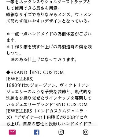
ー等をネックレスやショルダーストラップと
して使用できる長さを用意。
繊細なサイズでありながらメンズ、ウィメン
ズ問わず使いやすいデザインとなっている。
＊一点一点ハンドメイドの為個体差がござい
ます。
＊手作り感を残す仕上げの為製造時の傷を残
しつつ、
味のある仕上げになっております。
◆BRAND【END CUSTOM
JEWELLERS】
1880年代のジョージアン、ヴィクトリアン
ジュエリーのような華美な装飾と、現代的な
洗練さを織り交ぜたラインナップを展開して
いるジュエリーブランド”END CUSTOM
JEWELLERS（エンドカスタムジュエラー
ズ）”デザイナーの上田勝氏が2008年に立
ち上げ、自身の感性と投影しハンドメイドで
製作されるジュエリーは、大胆かつ繊細なデ
ィテールが特徴であ