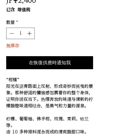
價
JP¥2,400
格
已含 增值税
數量
*
無庫存
在恢復供應時通知我
“柑橘”
阳光在沥青路面上反射，形成奇妙而摇曳的景
象。那种舒适的慵懒感包裹着你的整个身体，
证明你活在当下。热情奔放的味道与清新的柠
檬酸橙味道相结合，是勇气和力量的源泉。
柠檬、葡萄柚、佛手柑、玫瑰、茉莉、铃兰
等。
由 10 多种原料混合而成的清爽酸甜口味。