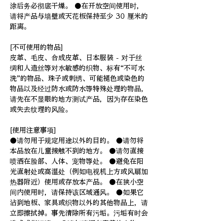
涂后务必彻底干燥。 ●在开放空间使用时，
请将产品与墙壁或天花板保持至少 30 厘米的
距离。
[不可使用的物品]
皮革、毛皮、合成皮革、日本服装 - 对于丝
绸和人造丝等对水敏感的织物、标有“不可水
洗”的物品、珠子或刺绣、可能褪色或染色的
物品以及经过防水或防水等特殊处理的物品，
请先在不显眼的地方测试产品，因为存在染色
或失去纹理的风险。
[使用注意事项]
●请勿用于规定用途以外的目的。 ●请勿将
本品放在儿童接触不到的地方。 ●请勿直接
喷洒在脸部、人体、宠物等处。 ●避免在阳
光直射处或高温处（例如电视机上方或风扇加
热器附近）使用或存放本产品。 ●在狭小空
间内使用时，请保持该区域通风。 ●如果它
沾到地板、家具或织物以外的其他物品上，请
立即擦拭掉。事先清除所有污垢。污垢有时会