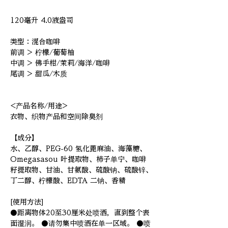
120毫升 4.0液盎司
类型：混合咖啡
前调 > 柠檬/葡萄柚
中调 > 佛手柑/茉莉/海洋/咖啡
尾调 > 甜瓜/木质
<产品名称/用途>
衣物、织物产品和空间除臭剂
【成分】
水、乙醇、PEG-60 氢化蓖麻油、海藻糖、
Omegasasou 叶提取物、柿子单宁、咖啡
籽提取物、甘油、甘氨酸、硫酸钠、硫酸锌、
丁二醇、柠檬酸、EDTA 二钠、香精
[使用方法]
●距离物体20至30厘米处喷洒，直到整个表
面湿润。 ●请勿集中喷洒在单一区域。 ●喷