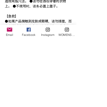
造成戒指污渍。 ●请勿喷洒在穿着的衣物
上。 ●不使用时，请务必盖上盖子。
【急救】
●如果产品接触到皮肤或眼睛，请勿揉搓，而
应立即用流水彻底冲洗。如果吞食，不要呕
吐，而要立即用水冲洗并喝水。 ●无论哪种
Email
Facebook
Instagram
WOMENS Instagram
情况，如果仍有异常，请咨询医生。 *请携带
产品前往预约地点。 ●如感觉不适，请停止
使用。
制造商：PONDBELL株式会社（商品名：
FRAGRANCE CAFE）
*效果和功效可能因人而异。
* 如果您不满意，请停止使用并咨询医生。
相關產品