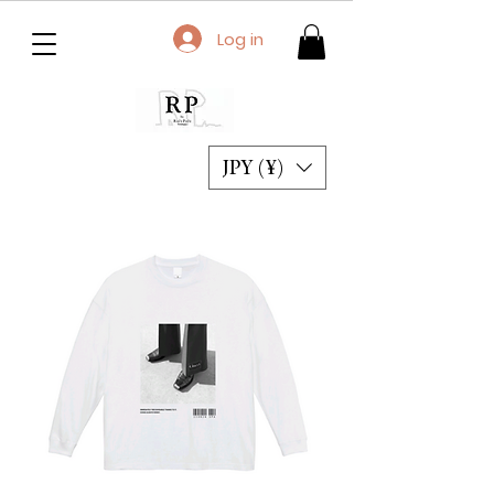
Log in
JPY (¥)