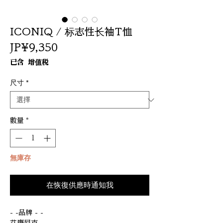
ICONIQ / 标志性长袖T恤
價
JP¥9,350
格
已含 增值税
尺寸
*
數量
*
無庫存
在恢復供應時通知我
- -品牌 - -