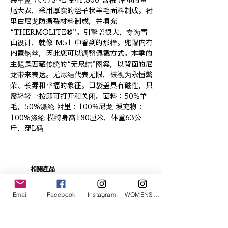
海军蓝 尺寸/S~L ¥41,800 含税 厚重的鱼
尾大衣，采用厚实的毯子状羊毛面料制成。衬
里由尼龙防撕裂材料制成，并填充
“THERMOLITE®”。引擎盖很大，专为雪
山设计，就像 M51 中看到的那样。兜帽内有
内置钢丝，因此您可以调整佩戴方式。本季的
主题是西藏传统的“无尽结”图案，以背面的尼
龙带来表达。无尽结代表无限，被视为永恒繁
荣、长寿和幸福的象征。口袋盖具有磁性，只
需轻轻一按即可打开和关闭。面料：50%羊
毛，50%涤纶 衬里：100%尼龙 填充物：
100%涤纶 模特身高180厘米，体重63公
斤，穿L码
相關產品
Email
Facebook
Instagram
WOMENS Instagram