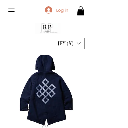
Log in
JPY (¥)