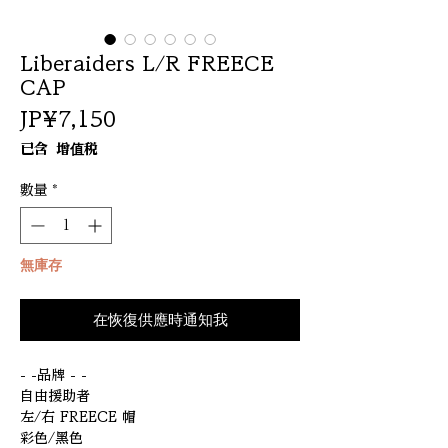
Liberaiders L/R FREECE
CAP
價
JP¥7,150
格
已含 增值税
數量
*
無庫存
在恢復供應時通知我
- -品牌 - -
自由援助者
左/右 FREECE 帽
彩色/黑色