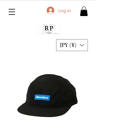
Log in
JPY (¥)