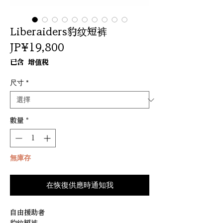
Liberaiders豹纹短裤
價
JP¥19,800
格
已含 增值税
尺寸
*
數量
*
無庫存
在恢復供應時通知我
自由援助者