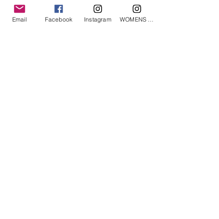
相關產品
Email
Facebook
Instagram
WOMENS Instagram
ETRÉ TOKYO/ boat neck knit pullover
ETRÉ TOKYO/ dry touch half
cut cut cardigan
價格
JP¥19,800
價格
JP¥14,300
已含 增值税
已含 增值税