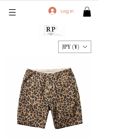
Log in
JPY (¥)