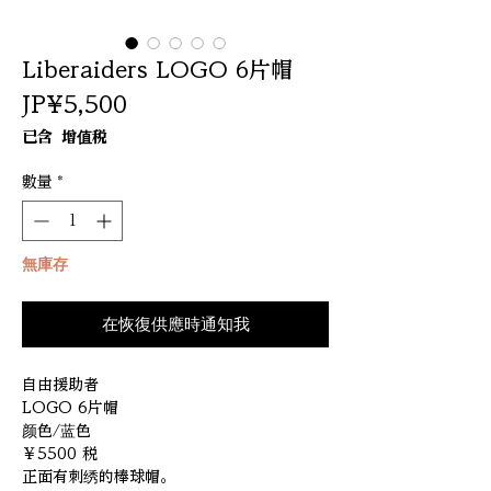
Liberaiders LOGO 6片帽
價
JP¥5,500
格
已含 增值税
數量
*
無庫存
在恢復供應時通知我
自由援助者
LOGO 6片帽
颜色/蓝色
￥5500 税
正面有刺绣的棒球帽。