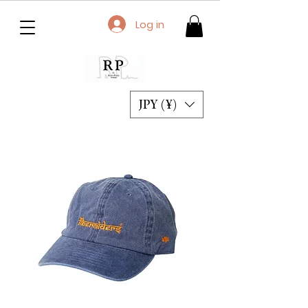
Log in
JPY (¥)