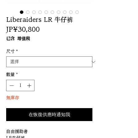
Liberaiders LR 牛仔裤
價
JP¥30,800
格
已含 增值税
尺寸
*
數量
*
無庫存
在恢復供應時通知我
自由援助者