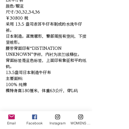
LR牛仔裤
颜色/靛蓝
尺寸/30,32,34,36
￥30800 税
采用 13.5 盎司赤耳牛仔布制成的水洗牛仔
裤。
日本制造。直筒廓形，臀部周围有空间，下摆
呈锥形。
腰带背面印有“DISTINATION
UNKNOWN”字样，内衬为法兰绒格纹。
背面标签是蓝色标签，上面印有象征和平的纸
鹤。
13.5盎司日本制造牛仔布
主要面料:
100% 纯棉
模特身高180厘米，体重63公斤，穿L码
相關產品
Email
Facebook
Instagram
WOMENS Instagram