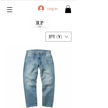
Log in
JPY (¥)