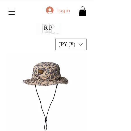
Log in
JPY (¥)