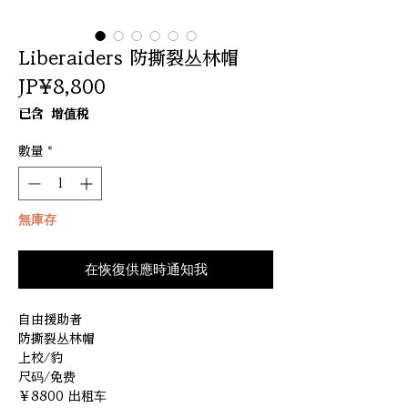
Liberaiders 防撕裂丛林帽
價
JP¥8,800
格
已含 增值税
數量
*
無庫存
在恢復供應時通知我
自由援助者
防撕裂丛林帽
上校/豹
尺码/免费
￥8800 出租车