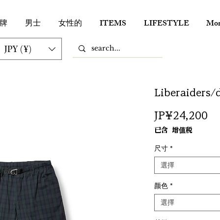
牌
男士
女性的
ITEMS
LIFESTYLE
Mor
JPY (¥)
Liberaiders/d
價
JP¥24,200
格
已含 增值税
尺寸
*
選擇
颜色
*
選擇