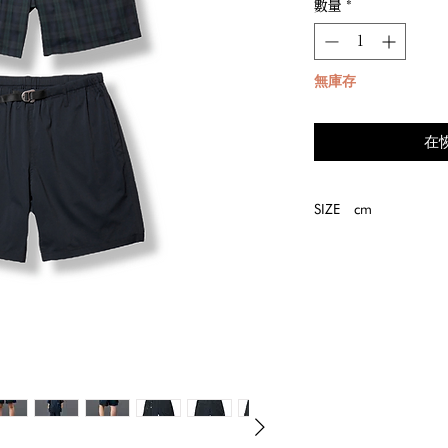
數量
*
無庫存
在
SIZE cm
size
ｳｪｽﾄ
cm
幅
S
74.0
M
79.0
L
84.0
XL
89.0