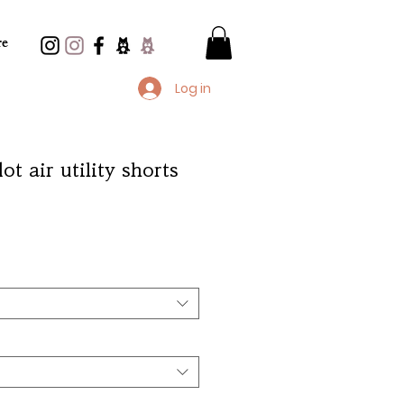
e
Log in
ot air utility shorts