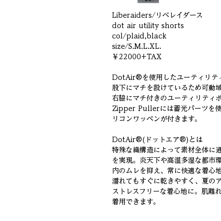
Liberaiders/リベレイダース
dot air utility shorts
col/plaid,black
size/S.M.L.XL.
￥22000+TAX
DotAir®を使用したユーティリ
股下にマチを設けているため可動
右脇にマチ付きのユーティリティ
Zipper Pullerには蓄光パ
リコンワッペンが付きます。
DotAir®(ドットエア®)とは
特殊な織構造によって素材全体に
を実現。炎天下や高温多湿な都市
内のムレを抑え、常に快適な着心
濡れてもすぐに乾きやすく、夏の
ストレスフリーな着心地に。肌離
着用できます。