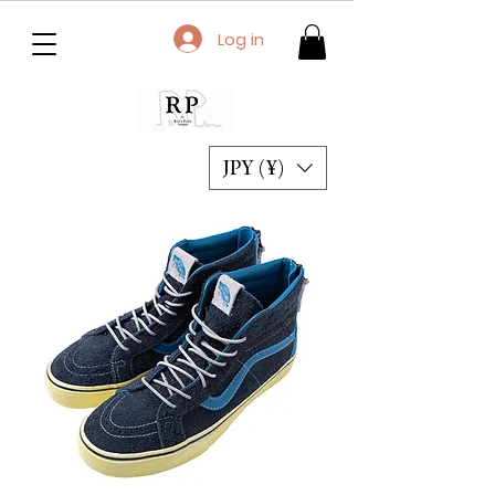
Log in
JPY (¥)