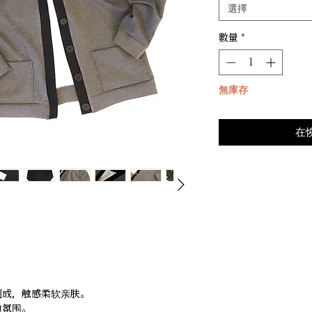
選擇
數量
*
無庫存
在
制成，触感柔软亲肤。
的氛围。