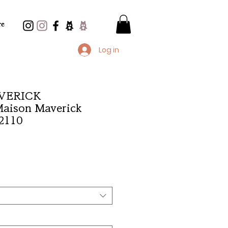
e
Log in
VERICK
aison Maverick
2110