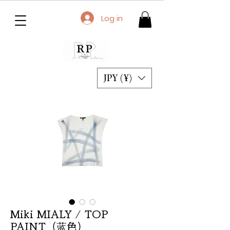
Log in
JPY (¥)
Miki MIALY / TOP
PAINT（蓝色）