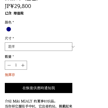
價
JP¥29,800
格
已含 增值税
颜色
*
尺寸
*
數量
*
無庫存
在恢復供應時通知我
介绍 Miki MIALY 的夏季针织品。
当你将它握在手中时，它出奇的轻，佩戴起来