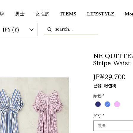
牌
男士
女性的
ITEMS
LIFESTYLE
Mor
JPY (¥)
NE QUITTEZ 
Stripe Waist
價
JP¥29,700
格
已含 增值税
颜色
*
尺寸
*
選擇