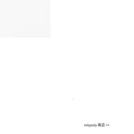
ETRÉ TOKYO/ dry touch half sleeve
價格
JP¥14,300
已含 增值税
rolypoly 商店 >>