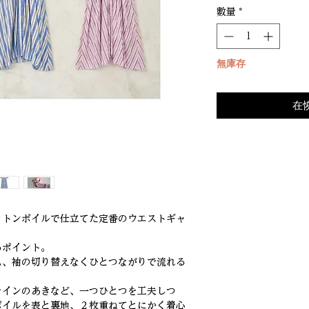
數量
*
無庫存
在
ットンボイルで仕立てた定番のウエストギャ
るポイント。
ム、袖の切り替えなくひとつながりで流れる
ラインのあきなど、一つひとつを工夫しつ
ボイルを表と裏地、２枚重ねてとにかく着心