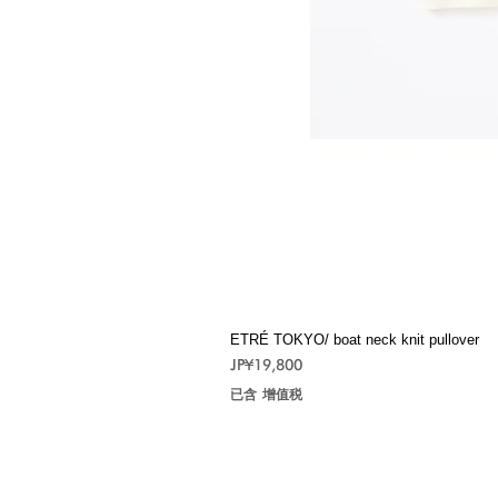
ETRÉ TOKYO/ boat neck knit pullover
價格
JP¥19,800
已含 增值税