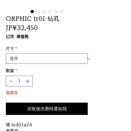
ORPHIC tr01 钻孔
價
JP¥32,450
格
已含 增值税
尺寸
*
數量
*
無庫存
在恢復供應時通知我
或-trd01a24