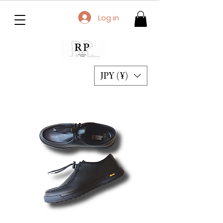
Log in
JPY (¥)