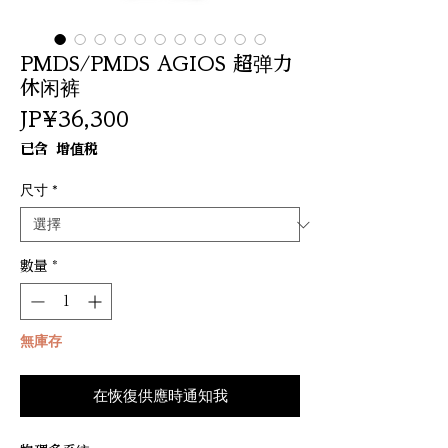
PMDS/PMDS AGIOS 超弹力
休闲裤
價
JP¥36,300
格
已含 增值税
尺寸
*
數量
*
無庫存
在恢復供應時通知我