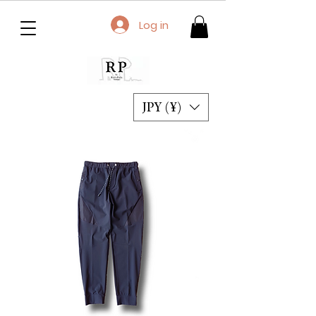
Log in
JPY (¥)