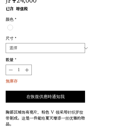
價
JP¥24,000
格
已含 增值税
颜色
*
尺寸
*
數量
*
無庫存
在恢復供應時通知我
胸部区域饰有亮片，粉色 V 领采用针织罗纹
带制成。这是一件能给夏天增添一丝优雅的物
品。