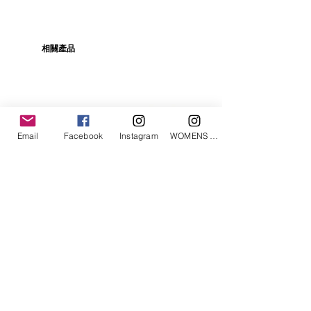
相關產品
Email
Facebook
Instagram
WOMENS Instagram
ETRÉ TOKYO/ boat neck knit pullover
ETRÉ TOKYO/ dry touch half
cut cut cardigan
價格
JP¥19,800
價格
JP¥14,300
已含 增值税
已含 增值税