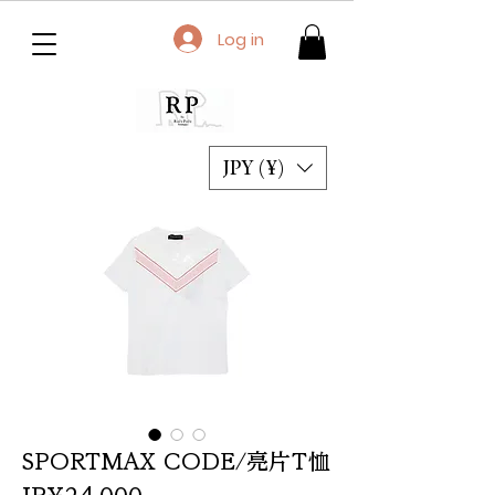
Log in
JPY (¥)
SPORTMAX CODE/亮片T恤