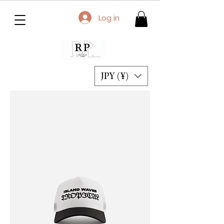
Log in
JPY (¥)