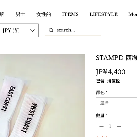
牌
男士
女性的
ITEMS
LIFESTYLE
Mor
JPY (¥)
STAMPD 
價
JP¥4,400
格
已含 增值税
颜色
*
選擇
數量
*