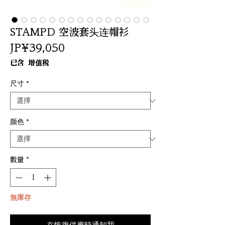
STAMPD 空波套头连帽衫
價
JP¥39,050
格
已含 增值税
尺寸
*
颜色
*
數量
*
無庫存