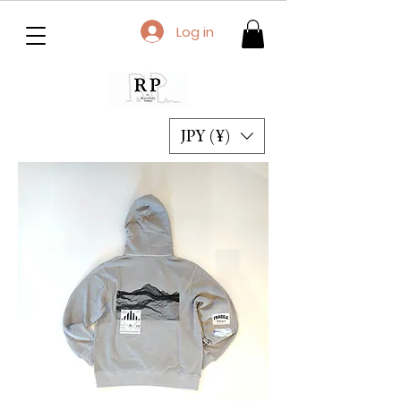
Log in
JPY (¥)