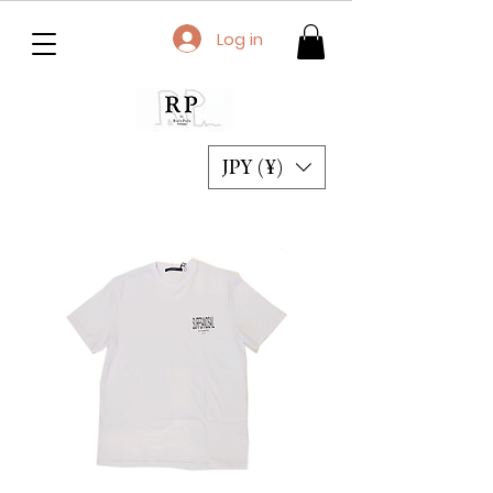
Log in
JPY (¥)