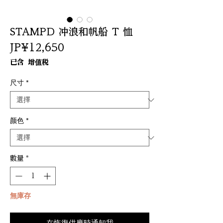
STAMPD 冲浪和帆船 T 恤
價
JP¥12,650
格
已含 增值税
尺寸
*
颜色
*
數量
*
無庫存