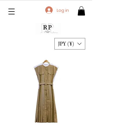
Log in
JPY (¥)