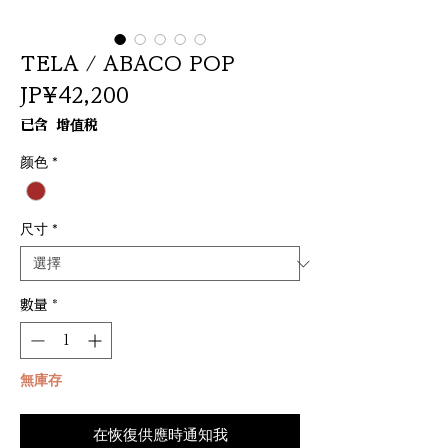
TELA / ABACO POP
價
JP¥42,200
格
已含 增值税
颜色
*
尺寸
*
數量
*
無庫存
在恢復供應時通知我