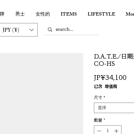
牌
男士
女性的
ITEMS
LIFESTYLE
Mor
JPY (¥)
D.A.T.E./
CO-HS
價
JP¥34,100
格
已含 增值税
尺寸
*
選擇
數量
*