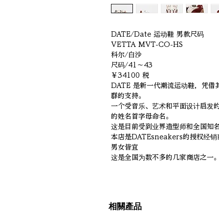
DATE/Date 运动鞋 男款尺码
VETTA MVT-CO-HS
科尔/白沙
尺码/41～43
￥34100 税
DATE 是新一代潮流运动鞋，凭
群的支持。
一个受音乐、艺术和平面设计启发
的姓名首字母命名。
这是目前受到业界造型师和全国知
本店是DATEsneakers的授权经
男女皆宜
这是全国为数不多的几家商店之一
相關產品