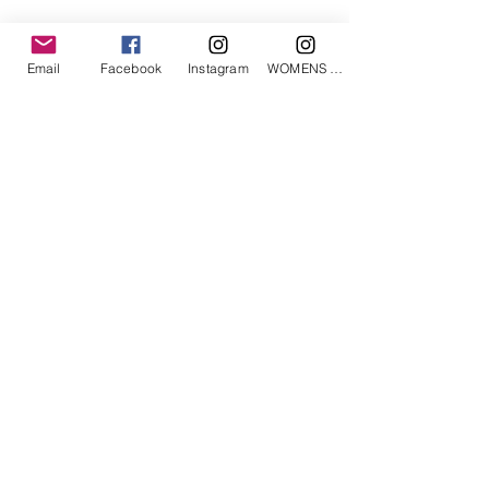
Email
Facebook
Instagram
WOMENS Instagram
相關產品
ETRÉ TOKYO/ boat neck knit pullover
ETRÉ TOKYO/ dry touch half
cut cut cardigan
價格
JP¥19,800
價格
JP¥14,300
已含 增值税
已含 增值税