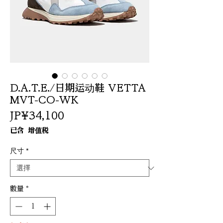
D.A.T.E./日期运动鞋 VETTA
MVT-CO-WK
價
JP¥34,100
格
已含 增值税
尺寸
*
數量
*