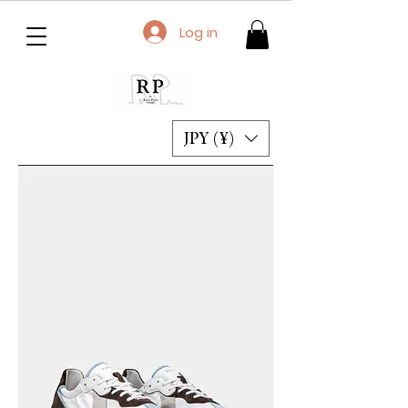
Log in
JPY (¥)