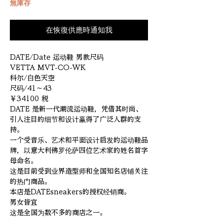
無庫存
在恢復供應時通知我
DATE/Date 运动鞋 男款尺码
VETTA MVT-CO-WK
科尔/白色天空
尺码/41～43
￥34100 税
DATE 是新一代潮流运动鞋，凭借其时尚、
引人注目的细节和设计赢得了广泛人群的支
持。
一个受音乐、艺术和平面设计启发的运动鞋品
牌，以意大利佛罗伦萨四位艺术家的姓名首字
母命名。
这是目前受到业界造型师和全国知名店铺关注
的热门商品。
本店是DATEsneakers的授权经销商。
男女皆宜
这是全国为数不多的商店之一。