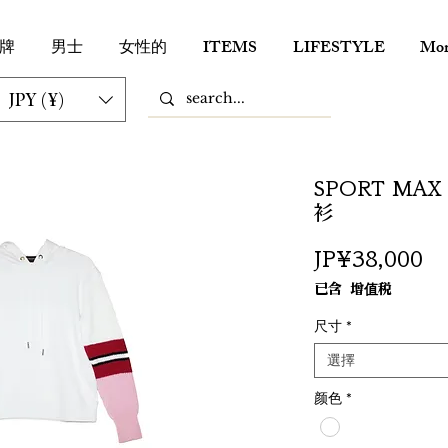
牌
男士
女性的
ITEMS
LIFESTYLE
Mor
JPY (¥)
SPORT MA
衫
價
JP¥38,000
格
已含 增值税
尺寸
*
選擇
颜色
*