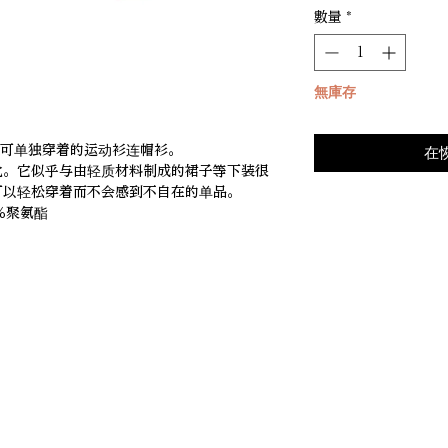
數量
*
無庫存
的一款可单独穿着的运动衫连帽衫。
在
化。它似乎与由轻质材料制成的裙子等下装很
可以轻松穿着而不会感到不自在的单品。
％聚氨酯