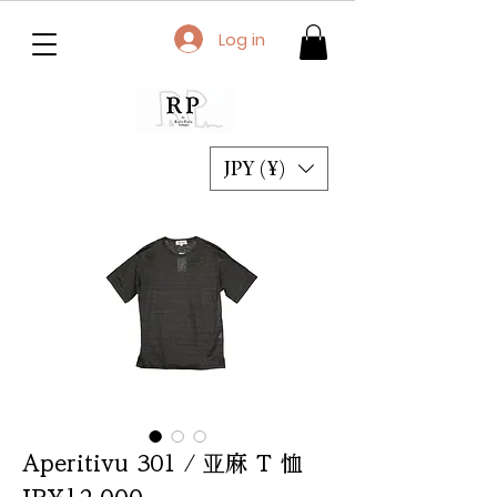
Log in
JPY (¥)
Aperitivu 301 / 亚麻 T 恤