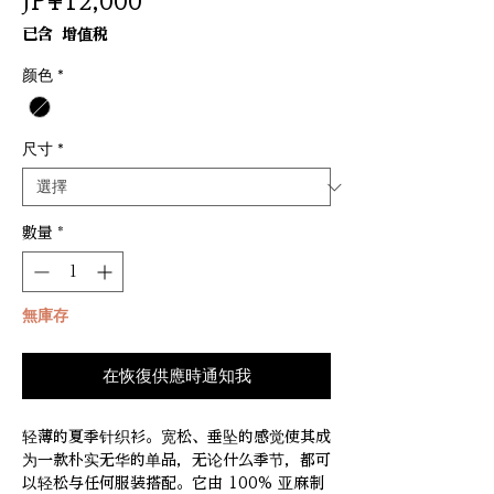
價
JP¥12,000
格
已含 增值税
颜色
*
尺寸
*
數量
*
無庫存
在恢復供應時通知我
轻薄的夏季针织衫。宽松、垂坠的感觉使其成
为一款朴实无华的单品，无论什么季节，都可
以轻松与任何服装搭配。它由 100% 亚麻制