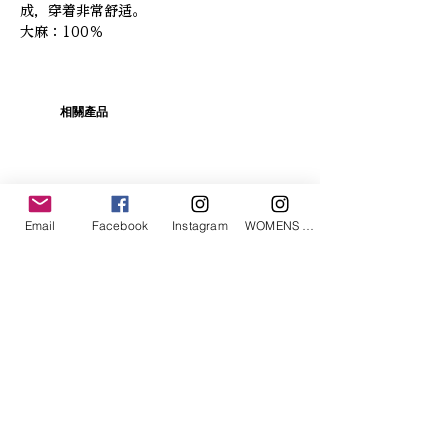
成，穿着非常舒适。
大麻：100％
相關產品
Email
Facebook
Instagram
WOMENS Instagram
ETRÉ TOKYO/ boat neck knit pullover
ETRÉ TOKYO/ dry touch half
cut cut cardigan
價格
JP¥19,800