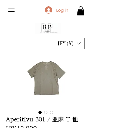
Log in
JPY (¥)
Aperitivu 301 / 亚麻 T 恤