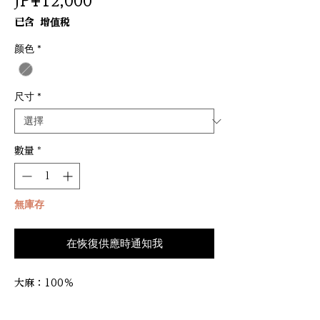
價
JP¥12,000
格
已含 增值税
颜色
*
尺寸
*
數量
*
無庫存
在恢復供應時通知我
大麻：100％