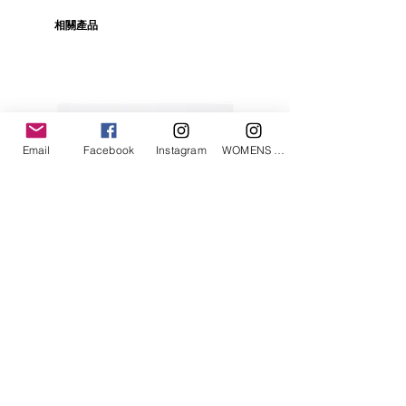
相關產品
Email
Facebook
Instagram
WOMENS Instagram
ETRÉ TOKYO/ boat neck knit pullover
ETRÉ TOKYO/ dry touch half
cut cut cardigan
價格
JP¥19,800
價格
JP¥14,300
已含 增值税
已含 增值税