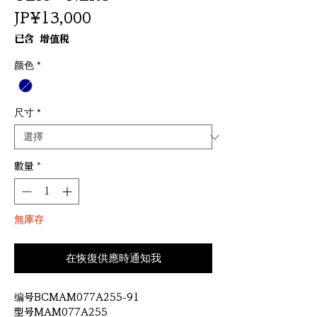
價
JP¥13,000
格
已含 增值税
颜色
*
尺寸
*
數量
*
無庫存
在恢復供應時通知我
编号BCMAM077A255-91
型号MAM077A255