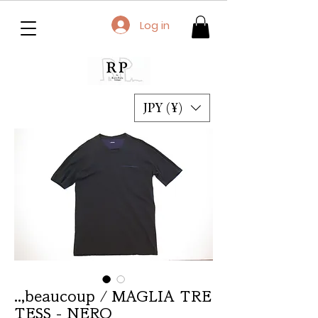
Log in
JPY (¥)
..,beaucoup / MAGLIA TRE
TESS - NERO