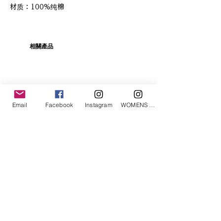
材质：100%纯棉
相關產品
Email
Facebook
Instagram
WOMENS Instagram
ETRÉ TOKYO/ boat neck knit pullover
ETRÉ TOKYO/ dry touch half
cut cut cardigan
價格
JP¥19,800
價格
JP¥14,300