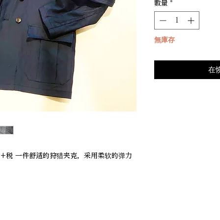
數量
*
無庫存
在
000+税 一件舒适的狩猎夹克，采用柔软的弹力