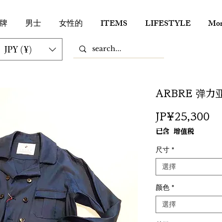
牌
男士
女性的
ITEMS
LIFESTYLE
Mor
JPY (¥)
ARBRE 弹
價
JP¥25,300
格
已含 增值税
尺寸
*
選擇
颜色
*
選擇