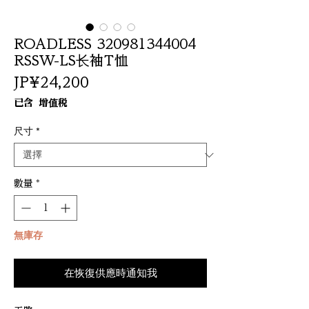
ROADLESS 320981344004
RSSW-LS长袖T恤
價
JP¥24,200
格
已含 增值税
尺寸
*
數量
*
無庫存
在恢復供應時通知我