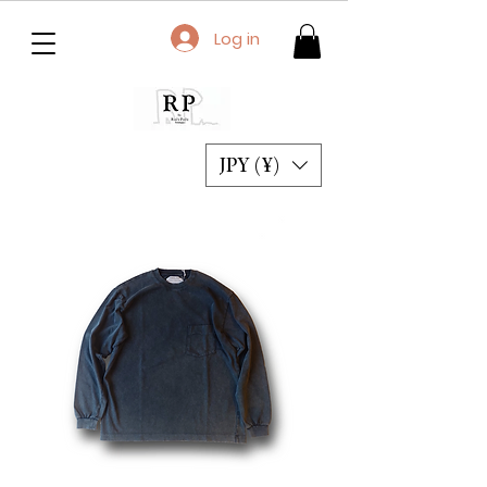
Log in
JPY (¥)