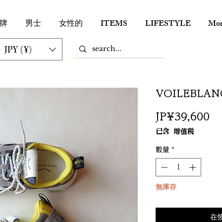
牌
男士
女性的
ITEMS
LIFESTYLE
Mor
JPY (¥)
VOILEBLAN
價
JP¥39,600
格
已含 增值税
數量
*
無庫存
在