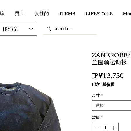
牌
男士
女性的
ITEMS
LIFESTYLE
Mor
JPY (¥)
ZANEROBE/Z
兰圆领运动衫
價
JP¥13,750
格
已含 增值税
尺寸
*
選擇
數量
*